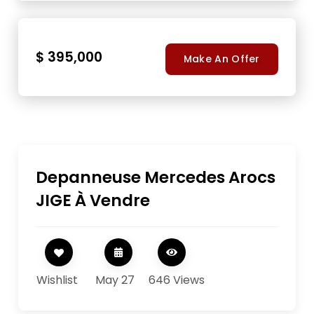
$ 395,000
Make An Offer
Depanneuse Mercedes Arocs
JIGE À Vendre
Wishlist
May 27
646 Views